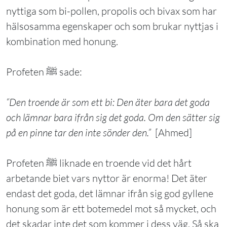
nyttiga som bi-pollen, propolis och bivax som har
hälsosamma egenskaper och som brukar nyttjas i
kombination med honung.
Profeten ﷺ sade:
“Den troende är som ett bi: Den äter bara det goda
och lämnar bara ifrån sig det goda. Om den sätter sig
på en pinne tar den inte sönder den.”
[Ahmed]
Profeten ﷺ liknade en troende vid det hårt
arbetande biet vars nyttor är enorma! Det äter
endast det goda, det lämnar ifrån sig god gyllene
honung som är ett botemedel mot så mycket, och
det skadar inte det som kommer i dess väg. Så ska