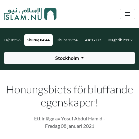
Hoppa till huvudinnehåll
Fajr 02:26
Shuruq 04:44
Dhuhr 12:54
Asr 17:09
Maghrib 21:02
Stockholm
Honungsbiets förbluffande
egenskaper!
Ett inlägg av Yosuf Abdul Hamid -
Fredag 08 januari 2021