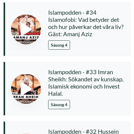
Islampodden - #34
Islamofobi: Vad betyder det
och hur påverkar det våra liv?
Gäst: Amanj Aziz
Säsong 4
Islampodden - #33 Imran
Sheikh: Sökandet av kunskap,
Islamisk ekonomi och Invest
Halal.
Säsong 4
Islampodden - #32 Hussein