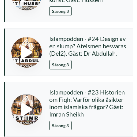
Säsong 3
Islampodden - #24 Design av
en slump? Ateismen besvaras
(Del2). Gäst: Dr Abdullah.
Säsong 3
Islampodden - #23 Historien
om Fiqh: Varför olika åsikter
inom islamiska frågor? Gäst:
Imran Sheikh
Säsong 3