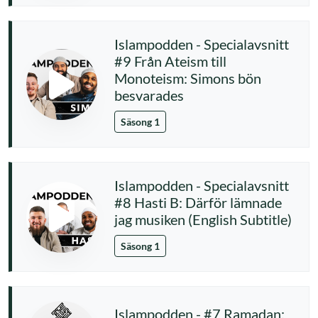
Islampodden - Specialavsnitt
#9 Från Ateism till
Monoteism: Simons bön
besvarades
Säsong 1
Islampodden - Specialavsnitt
#8 Hasti B: Därför lämnade
jag musiken (English Subtitle)
Säsong 1
Islampodden - #7 Ramadan: