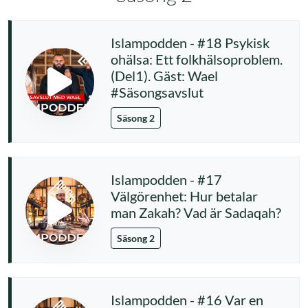
Islampodden - #18 Psykisk
ohälsa: Ett folkhälsoproblem.
(Del1). Gäst: Wael
#Säsongsavslut
Säsong 2
Islampodden - #17
Välgörenhet: Hur betalar
man Zakah? Vad är Sadaqah?
Säsong 2
Islampodden - #16 Var en