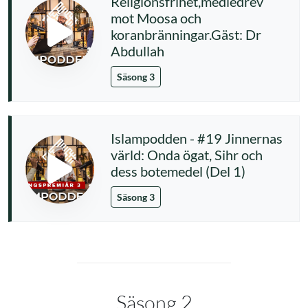
Religionsfrihet,mediedrev
mot Moosa och
koranbränningar.Gäst: Dr
Abdullah
Säsong 3
Islampodden - #19 Jinnernas
värld: Onda ögat, Sihr och
dess botemedel (Del 1)
Säsong 3
Säsong 2