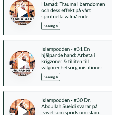
Hamad: Trauma i barndomen
och dess effekt på vårt
spirituella välmående.
Säsong 4
Islampodden - #31 En
hjälpande hand: Arbeta i
krigzoner & tilliten till
välgörenhetsorganisationer
Säsong 4
Islampodden - #30 Dr.
Abdullah Sueidi svarar på
tvivel som sprids om islam.