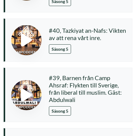
Säsong 5
#40, Tazkiyat an-Nafs: Vikten
av att rena vårt inre.
Säsong 5
#39, Barnen från Camp
Ahsraf: Flykten till Sverige,
från liberal till muslim. Gäst:
Abdulwali
Säsong 5