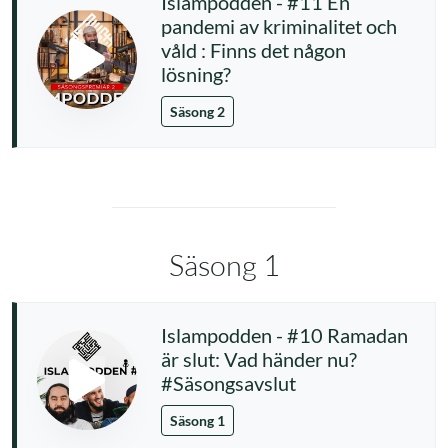
Islampodden - #11 En
pandemi av kriminalitet och
våld : Finns det någon
lösning?
Säsong 2
Säsong 1
Islampodden - #10 Ramadan
är slut: Vad händer nu?
#Säsongsavslut
Säsong 1