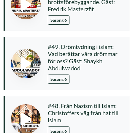
brottsförebyggande. Gäst:
Fredrik Masterzfit
Säsong 6
#49, Drömtydning i islam:
Vad berättar våra drömmar
för oss? Gäst: Shaykh
Abdulwadod
Säsong 6
#48, Från Nazism till Islam:
Christoffers väg från hat till
islam.
Säsong 6