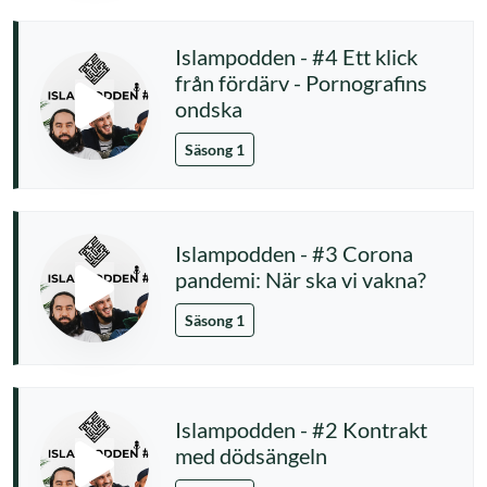
Islampodden - #4 Ett klick
från fördärv - Pornografins
ondska
Säsong 1
Islampodden - #3 Corona
pandemi: När ska vi vakna?
Säsong 1
Islampodden - #2 Kontrakt
med dödsängeln