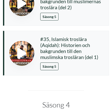
bakgrunden till muslimernas
troslära (del 2)
Säsong 5
#35, Islamisk troslära
(Aqidah): Historien och
bakgrunden till den
muslimska trosläran (del 1)
Säsong 5
Säsong 4