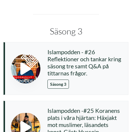
Säsong 3
Islampodden - #26
Reflektioner och tankar kring
säsong tre samt Q&A på
tittarnas frågor.
Säsong 3
Islampodden -#25 Koranens
plats i våra hjärtan: Häxjakt
mot muslimer, läsandets
konst. Gäst: Hussein