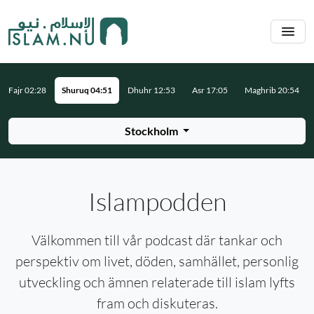
Hoppa till huvudinnehåll
Fajr 02:28
Shuruq 04:51
Dhuhr 12:53
Asr 17:05
Maghrib 20:54
Stockholm
Islampodden
Välkommen till vår podcast där tankar och
perspektiv om livet, döden, samhället, personlig
utveckling och ämnen relaterade till islam lyfts
fram och diskuteras.