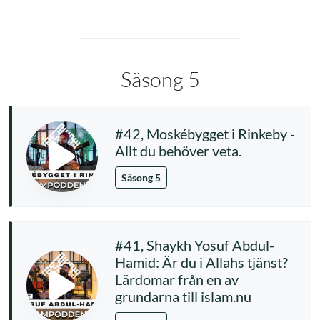
Säsong 5
#42, Moskébygget i Rinkeby -
Allt du behöver veta.
Säsong 5
#41, Shaykh Yosuf Abdul-
Hamid: Är du i Allahs tjänst?
Lärdomar från en av
grundarna till islam.nu