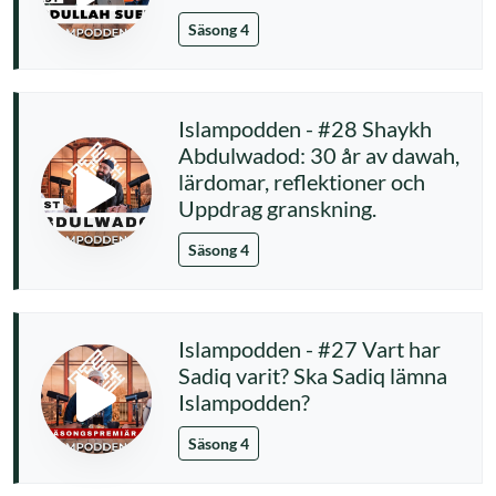
Säsong 4
Islampodden - #28 Shaykh
Abdulwadod: 30 år av dawah,
lärdomar, reflektioner och
Uppdrag granskning.
Säsong 4
Islampodden - #27 Vart har
Sadiq varit? Ska Sadiq lämna
Islampodden?
Säsong 4