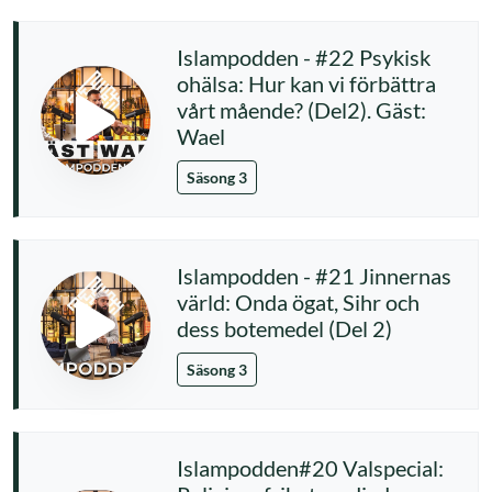
Islampodden - #22 Psykisk
ohälsa: Hur kan vi förbättra
vårt mående? (Del2). Gäst:
Wael
Säsong 3
Islampodden - #21 Jinnernas
värld: Onda ögat, Sihr och
dess botemedel (Del 2)
Säsong 3
Islampodden#20 Valspecial: