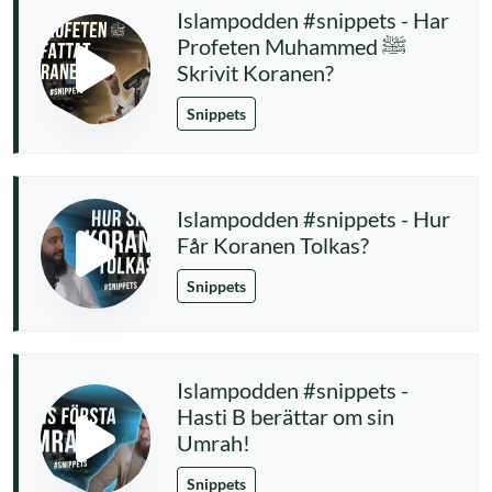
Islampodden #snippets - Har
Profeten Muhammed ﷺ
Skrivit Koranen?
Snippets
Islampodden #snippets - Hur
Får Koranen Tolkas?
Snippets
Islampodden #snippets -
Hasti B berättar om sin
Umrah!
Snippets