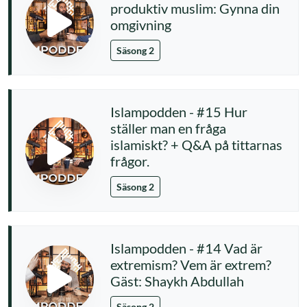
produktiv muslim: Gynna din
omgivning
Säsong 2
Islampodden - #15 Hur
ställer man en fråga
islamiskt? + Q&A på tittarnas
frågor.
Säsong 2
Islampodden - #14 Vad är
extremism? Vem är extrem?
Gäst: Shaykh Abdullah
Säsong 2