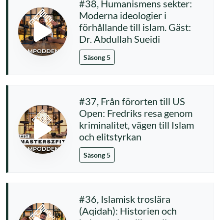
#38, Humanismens sekter:
Moderna ideologier i
förhållande till islam. Gäst:
Dr. Abdullah Sueidi
Säsong 5
#37, Från förorten till US
Open: Fredriks resa genom
kriminalitet, vägen till Islam
och elitstyrkan
Säsong 5
#36, Islamisk troslära
(Aqidah): Historien och