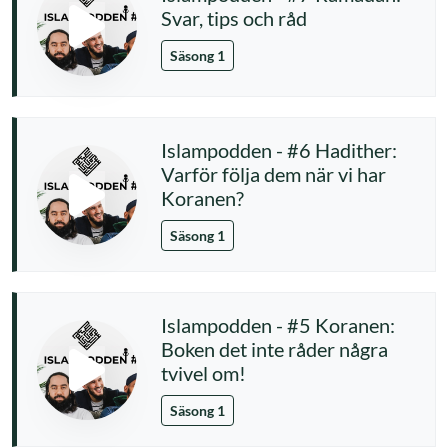
Svar, tips och råd
Säsong 1
Islampodden - #6 Hadither:
Varför följa dem när vi har
Koranen?
Säsong 1
Islampodden - #5 Koranen:
Boken det inte råder några
tvivel om!
Säsong 1