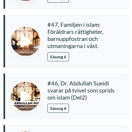
#47, Familjen i islam:
Föräldrars rättigheter,
barnuppfostran och
utmaningarna i väst.
Säsong 6
#46, Dr. Abdullah Sueidi
svarar på tvivel som sprids
om islam (Del2)
Säsong 6