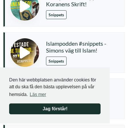
Koranens Skrift!
Snippets
Islampodden #snippets -
Simons väg till Islam!
Snippets
Den här webbplatsen använder cookies för
att du ska få den bästa upplevelsen på vår
Islampodden #snippets -
hemsida.
Läs mer
Koranens Olika Namn
Snippets
Jag förstår!