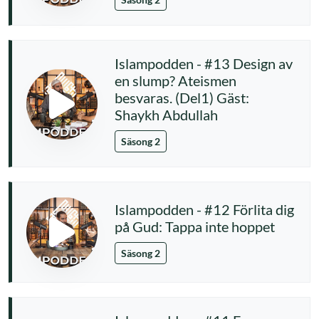
Islampodden - #13 Design av
en slump? Ateismen
besvaras. (Del1) Gäst:
Shaykh Abdullah
Säsong 2
Islampodden - #12 Förlita dig
på Gud: Tappa inte hoppet
Säsong 2