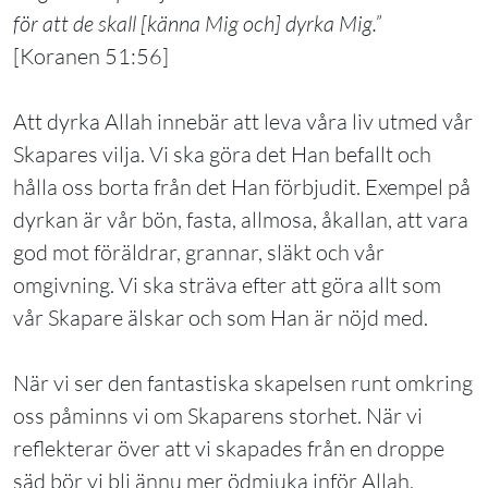
för att de skall [känna Mig och] dyrka Mig.”
[Koranen 51:56]
Att dyrka Allah innebär att leva våra liv utmed vår
Skapares vilja. Vi ska göra det Han befallt och
hålla oss borta från det Han förbjudit. Exempel på
dyrkan är vår bön, fasta, allmosa, åkallan, att vara
god mot föräldrar, grannar, släkt och vår
omgivning. Vi ska sträva efter att göra allt som
vår Skapare älskar och som Han är nöjd med.
När vi ser den fantastiska skapelsen runt omkring
oss påminns vi om Skaparens storhet. När vi
reflekterar över att vi skapades från en droppe
säd bör vi bli ännu mer ödmjuka inför Allah,