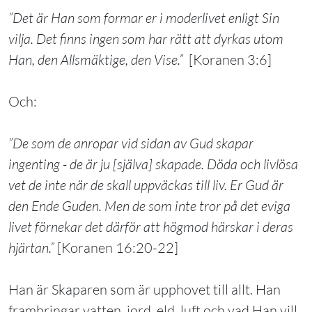
”Det är Han som formar er i moderlivet enligt Sin
vilja. Det finns ingen som har rätt att dyrkas utom
Han, den Allsmäktige, den Vise.”
[Koranen 3:6]
Och:
”De som de anropar vid sidan av Gud skapar
ingenting - de är ju [själva] skapade. Döda och livlösa
vet de inte när de skall uppväckas till liv. Er Gud är
den Ende Guden. Men de som inte tror på det eviga
livet förnekar det därför att högmod härskar i deras
hjärtan.”
[Koranen 16:20-22]
Han är Skaparen som är upphovet till allt. Han
frambringar vatten, jord, eld, luft och vad Han vill