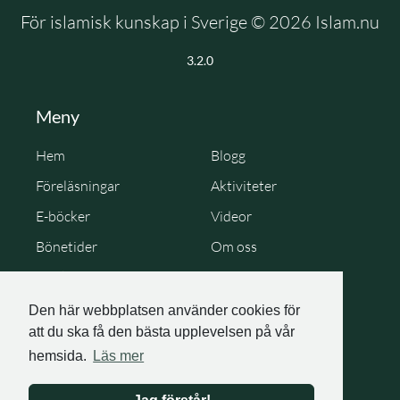
För islamisk kunskap i Sverige © 2026 Islam.nu
3.2.0
Meny
Hem
Blogg
Föreläsningar
Aktiviteter
E-böcker
Videor
Bönetider
Om oss
Cookie Policy
Personuppgiftspolicy
Den här webbplatsen använder cookies för
att du ska få den bästa upplevelsen på vår
hemsida.
Läs mer