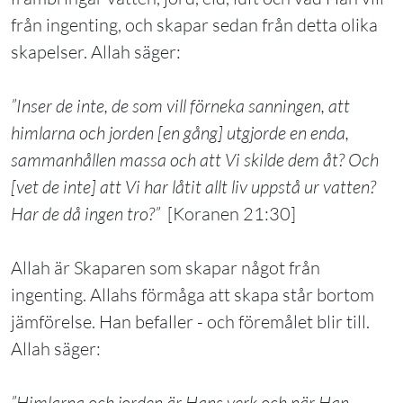
från ingenting, och skapar sedan från detta olika
skapelser. Allah säger:
”Inser de inte, de som vill förneka sanningen, att
himlarna och jorden [en gång] utgjorde en enda,
sammanhållen massa och att Vi skilde dem åt? Och
[vet de inte] att Vi har låtit allt liv uppstå ur vatten?
Har de då ingen tro?”
[Koranen 21:30]
Allah är Skaparen som skapar något från
ingenting. Allahs förmåga att skapa står bortom
jämförelse. Han befaller - och föremålet blir till.
Allah säger:
”Himlarna och jorden är Hans verk och när Han