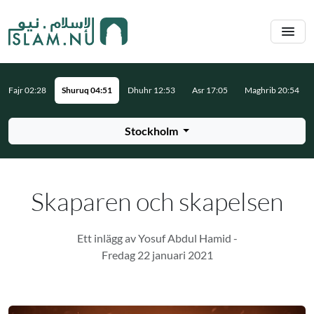
Hoppa till huvudinnehåll
Fajr 02:28
Shuruq 04:51
Dhuhr 12:53
Asr 17:05
Maghrib 20:54
Stockholm
Skaparen och skapelsen
Ett inlägg av Yosuf Abdul Hamid -
Fredag 22 januari 2021