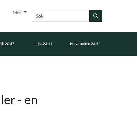
Mer
Sök
ib 20:57
Isha 23:11
Halva natten 23:42
er - en
n