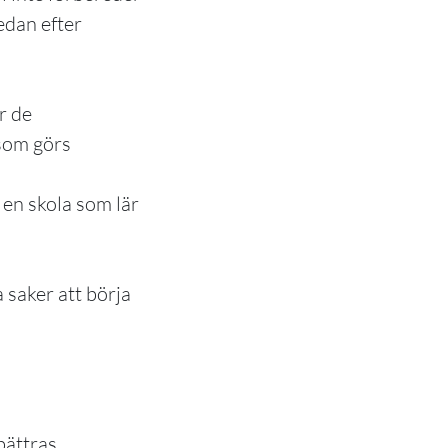
edan efter
 som görs
en skola som lär
 saker att börja
bättras