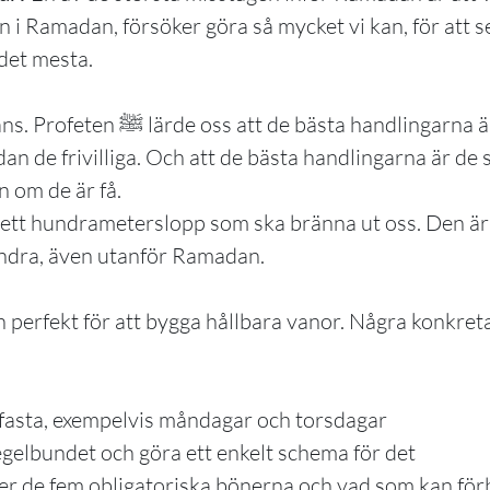
in i Ramadan, försöker göra så mycket vi kan, för att s
det mesta.
 att de bästa handlingarna är de
dan de frivilliga. Och att de bästa handlingarna är de
n om de är få.
ett hundrameterslopp som ska bränna ut oss. Den är 
andra, även utanför Ramadan.
 perfekt för att bygga hållbara vanor. Några konkreta
g fasta, exempelvis måndagar och torsdagar
elbundet och göra ett enkelt schema för det
r de fem obligatoriska bönerna och vad som kan för