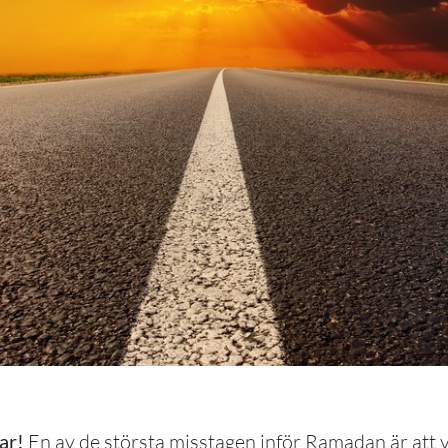
ar!
En av de största misstagen inför Ramadan är att v