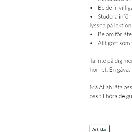
• Be de frivillig
• Studera inför 
lyssna på lekti
• Be om förlåtel
• Allt gott som 
Ta inte på dig me
hörnet. En gåva. 
Må Allah låta oss
oss tillhöra de g
Artiklar