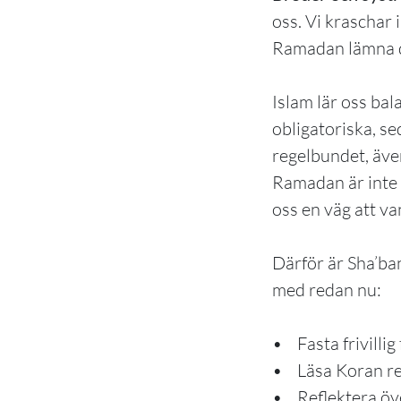
oss. Vi kraschar 
Ramadan lämna 
Islam lär oss balans. Profeten ﷺ lärde oss
obligatoriska, se
regelbundet, äve
Ramadan är inte 
oss en väg att v
Därför är Sha’ban
med redan nu:
• Fasta frivilli
• Läsa Koran reg
• Reflektera öve