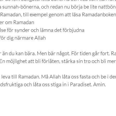
a sunnah-bönerna, och redan nu börja be lite nattbön 
Ramadan, till exempel genom att läsa Ramadanboken 
oner om Ramadan
se för synder och lämna det förbjudna
för dig närmare Allah
r än du kan bära. Men bär något. För tiden går fort. 
En möjlighet att bli förlåten, stärka sin tro och bli me
 leva till Ramadan. Må Allah låta oss fasta och be i de
udsfruktiga och låta oss stiga in i Paradiset. Amin.