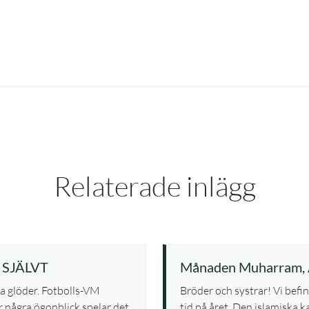
Relaterade inlägg
 SJÄLVT
Månaden Muharram, 
na glöder. Fotbolls-VM
Bröder och systrar! Vi bef
 några ögonblick spelar det
tid på året. Den islamiska 