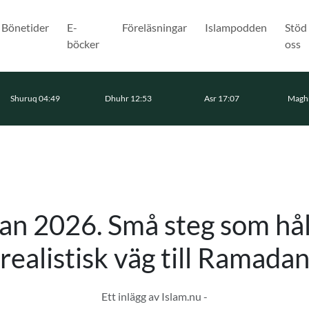
Bönetider
E-
Föreläsningar
Islampodden
Stöd
böcker
oss
Shuruq 04:49
Dhuhr 12:53
Asr 17:07
Maghr
n 2026. Små steg som håll
realistisk väg till Ramada
Ett inlägg av Islam.nu -