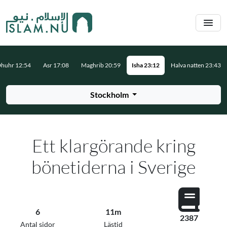
Hoppa till huvudinnehåll
huhr 12:54
Asr 17:08
Maghrib 20:59
Isha 23:12
Halva natten 23:43
Stockholm
Ett klargörande kring
bönetiderna i Sverige
6
11m
2387
Antal sidor
Lästid