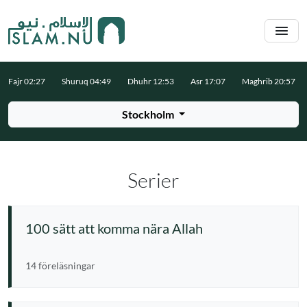
Hoppa till huvudinnehåll
Fajr 02:27
Shuruq 04:49
Dhuhr 12:53
Asr 17:07
Maghrib 20:57
Stockholm
Serier
100 sätt att komma nära Allah
14 föreläsningar