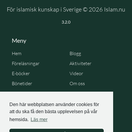
För islamisk kunskap i Sverige © 2026 Islam.nu
3.2.0
Meny
Hem
Blogg
Föreläsningar
Aktiviteter
E-böcker
Videor
Bönetider
Om oss
Cookie Policy
Personuppgiftspolicy
Den här webbplatsen använder cookies för
att du ska få den bästa upplevelsen på vår
hemsida.
Läs mer