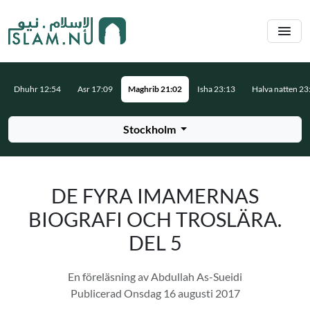
Hoppa till huvudinnehåll
Dhuhr 12:54
Asr 17:09
Maghrib 21:02
Isha 23:13
Halva natten 23
Stockholm
DE FYRA IMAMERNAS
BIOGRAFI OCH TROSLÄRA.
DEL 5
En föreläsning av Abdullah As-Sueidi
Publicerad Onsdag 16 augusti 2017