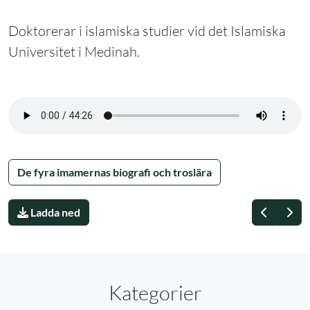
Doktorerar i islamiska studier vid det Islamiska
Universitet i Medinah.
De fyra imamernas biografi och troslära
Föregåe
Näs
Ladda ned
Kategorier