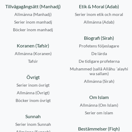
Tillvägagångsätt (Manhadj)
Etik & Moral (Adab)
Allmänna (Manhadj)
Serier inom etik och moral
Serier inom manhadj
Allmänna (Adab)
Böcker inom manhadj
Biografi (Sirah)
Koranen (Tafsir)
Profetens följeslagare
Allmänna (Koranen)
De lärda
Tafsir
De tidigare profeterna
Muhammed (sallâ Allâhu ´alayhi
wa sallam)
Övrigt
Allmänna (Sirah)
Serier inom övrigt
Allmänna (Övrigt)
Om Islam
Böcker inom övrigt
Allmänna (Om Islam)
Serier om islam
Sunnah
Serier inom Sunnah
Bestämmelser (Fiqh)
Allmänna (Sunnah)