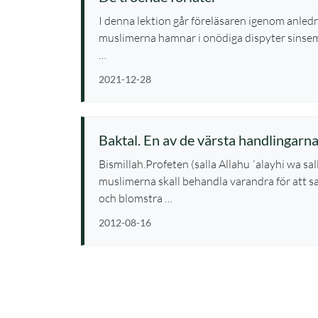
I denna lektion går föreläsaren igenom anledn
muslimerna hamnar i onödiga dispyter sinseme
…
2021-12-28
Baktal. En av de värsta handlingarna
Bismillah.Profeten (salla Allahu ´alayhi wa sa
muslimerna skall behandla varandra för att s
och blomstra …
2012-08-16