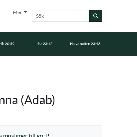
Mer
Sök
ib 20:59
Isha 23:12
Halva natten 23:43
nna (Adab)
 muslimer till gott!