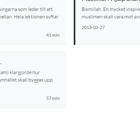
ingarna som leder till att
Bismillah. En mycket inspi
llan. Hela lektionen syftar
muslimen skall vara mot an
2013-03-27
41 min
.
llam) klargjorde hur
amhället skall byggas upp
57 min