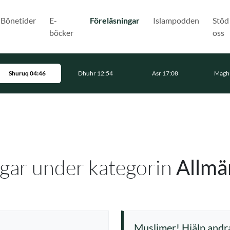
(Nuvarande)
Bönetider
E-
Föreläsningar
Islampodden
Stöd
böcker
oss
Shuruq 04:46
Dhuhr 12:54
Asr 17:08
Maghr
gar under kategorin
Allmä
Muslimer! Hjälp andra