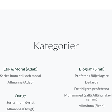
Kategorier
Etik & Moral (Adab)
Biografi (Sirah)
Serier inom etik och moral
Profetens följeslagare
Allmänna (Adab)
De lärda
De tidigare profeterna
Muhammed (sallâ Allâhu ´alay
Övrigt
sallam)
Serier inom övrigt
Allmänna (Sirah)
Allmänna (Övrigt)