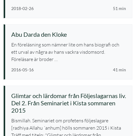
2018-02-26
51 min
Abu Darda den Kloke
En föreläsning som nämner lite om hans biografi och
ett urval av några av hans vackra visdomsord.
Föreläsare är broder …
2016-05-16
41 min
Glimtar och lärdomar från Följeslagarnas liv.
Del 2. Från Seminariet i Kista sommaren
2015
Bismillah. Seminariet om profetens följeslagare
[radhiya Allahu ´anhum] hölls sommaren 2015 i Kista
Träff med titeln: "Glimtar och lärdomar från …