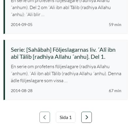
En serie om profetens följeslagare (radhiya Allahu
´anhum). Del 2 om ´Ali ibn abî Tâlib (radhiya Allahu
´anhu): ´Ali blir …
2014-09-05
59 min
Serie: [Sahâbah] Följeslagarnas liv. ´Alî ibn
abî Tâlib [radhiya Allahu ´anhu]. Del 1.
En serie om profetens följeslagare (radhiya Allahu
´anhum). ´Ali ibn abî Tâlib (radhiya Allahu ´anhu). Denna
ädle följeslagare som vissa …
2014-08-28
67 min
Föregående
Nästa
Välj sida