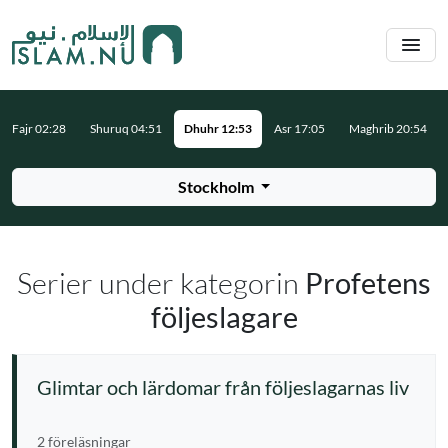
Hoppa till huvudinnehåll
Fajr 02:28
Shuruq 04:51
Dhuhr 12:53
Asr 17:05
Maghrib 20:54
Stockholm
Serier under kategorin
Profetens
följeslagare
Glimtar och lärdomar från följeslagarnas liv
2 föreläsningar