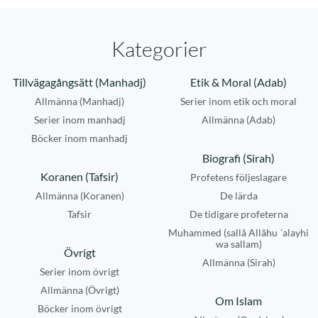
Kategorier
Tillvägagångsätt (Manhadj)
Etik & Moral (Adab)
Allmänna (Manhadj)
Serier inom etik och moral
Serier inom manhadj
Allmänna (Adab)
Böcker inom manhadj
Biografi (Sirah)
Koranen (Tafsir)
Profetens följeslagare
Allmänna (Koranen)
De lärda
Tafsir
De tidigare profeterna
Muhammed (sallâ Allâhu ´alayhi
wa sallam)
Övrigt
Allmänna (Sirah)
Serier inom övrigt
Allmänna (Övrigt)
Om Islam
Böcker inom övrigt