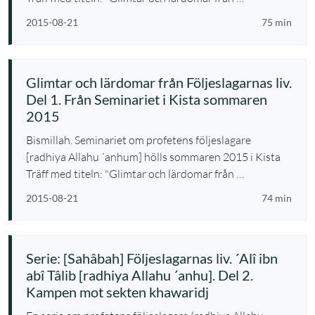
2015-08-21
75 min
Glimtar och lärdomar från Följeslagarnas liv.
Del 1. Från Seminariet i Kista sommaren
2015
Bismillah. Seminariet om profetens följeslagare
[radhiya Allahu ´anhum] hölls sommaren 2015 i Kista
Träff med titeln: "Glimtar och lärdomar från …
2015-08-21
74 min
Serie: [Sahâbah] Följeslagarnas liv. ´Alî ibn
abî Tâlib [radhiya Allahu ´anhu]. Del 2.
Kampen mot sekten khawaridj