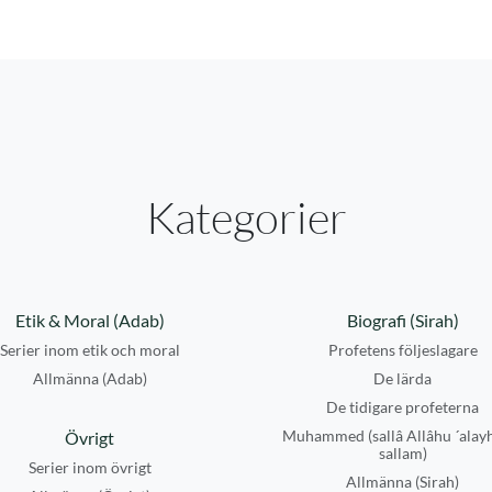
Kategorier
Etik & Moral (Adab)
Biografi (Sirah)
Serier inom etik och moral
Profetens följeslagare
Allmänna (Adab)
De lärda
De tidigare profeterna
Muhammed (sallâ Allâhu ´alay
Övrigt
sallam)
Serier inom övrigt
Allmänna (Sirah)