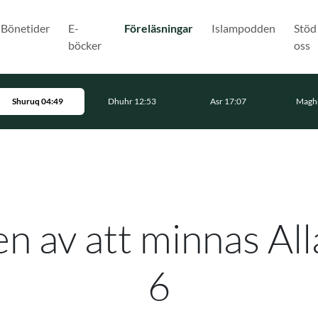
(Nuvarande)
Bönetider
E-
Föreläsningar
Islampodden
Stöd
böcker
oss
Shuruq 04:49
Dhuhr 12:53
Asr 17:07
Maghr
n av att minnas All
6