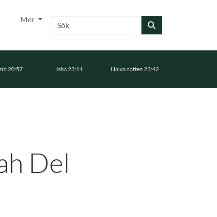
Mer
Sök
ib 20:57
Isha 23:11
Halva natten 23:42
ah Del