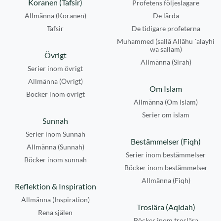
Koranen (Tafsir)
Profetens följeslagare
Allmänna (Koranen)
De lärda
Tafsir
De tidigare profeterna
Muhammed (sallâ Allâhu ´alayhi
wa sallam)
Övrigt
Allmänna (Sirah)
Serier inom övrigt
Allmänna (Övrigt)
Om Islam
Böcker inom övrigt
Allmänna (Om Islam)
Serier om islam
Sunnah
Serier inom Sunnah
Bestämmelser (Fiqh)
Allmänna (Sunnah)
Serier inom bestämmelser
Böcker inom sunnah
Böcker inom bestämmelser
Allmänna (Fiqh)
Reflektion & Inspiration
Allmänna (Inspiration)
Troslära (Aqidah)
Rena själen
Böcker inom troslära