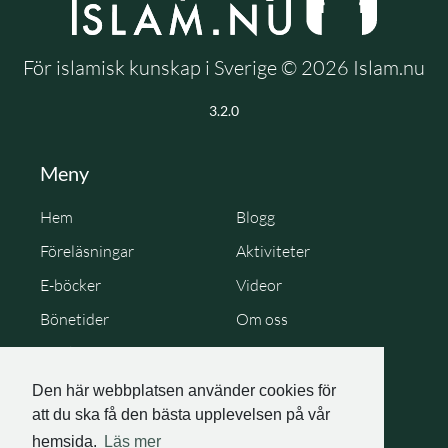
För islamisk kunskap i Sverige © 2026 Islam.nu
3.2.0
Meny
Hem
Blogg
Föreläsningar
Aktiviteter
E-böcker
Videor
Bönetider
Om oss
Cookie Policy
Personuppgiftspolicy
Den här webbplatsen använder cookies för
att du ska få den bästa upplevelsen på vår
hemsida.
Läs mer