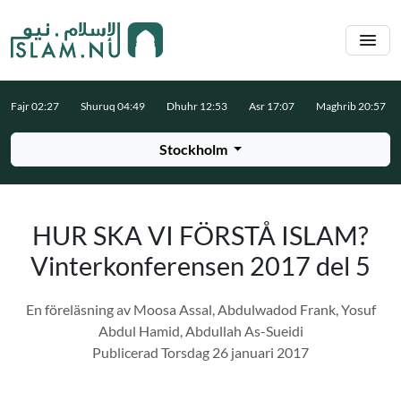
Hoppa till huvudinnehåll
Fajr 02:27
Shuruq 04:49
Dhuhr 12:53
Asr 17:07
Maghrib 20:57
Stockholm
HUR SKA VI FÖRSTÅ ISLAM?
Vinterkonferensen 2017 del 5
En föreläsning av Moosa Assal, Abdulwadod Frank, Yosuf
Abdul Hamid, Abdullah As-Sueidi
Publicerad Torsdag 26 januari 2017