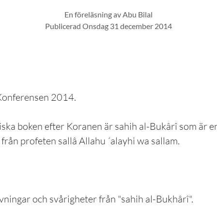
En föreläsning av Abu Bilal
Publicerad Onsdag 31 december 2014
Konferensen 2014.
ska boken efter Koranen är sahih al-Bukârî som är e
från profeten sallâ Allahu ´alayhi wa sallam.
ningar och svårigheter från "sahih al-Bukhârî".