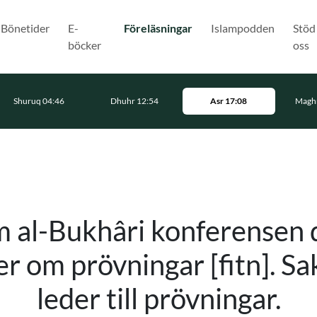
(Nuvarande)
Bönetider
E-
Föreläsningar
Islampodden
Stöd
böcker
oss
Shuruq 04:46
Dhuhr 12:54
Asr 17:08
Maghr
 al-Bukhâri konferensen d
r om prövningar [fitn]. S
leder till prövningar.