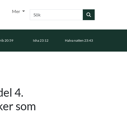
Mer
Sök
ib 20:59
Isha 23:12
Halva natten 23:43
el 4.
aker som