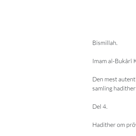
Bismillah.
Imam al-Bukârî 
Den mest autenti
samling hadither 
Del 4.
Hadither om pröv