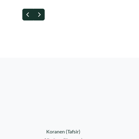
Föregående
Nästa
Koranen (Tafsir)