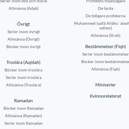
Serier inom etik och moral
Profetens följeslagare
Allmänna (Adab)
De lärda
De tidigare profeterna
Muhammed (sallâ Allâhu ´alay
Övrigt
sallam)
Serier inom övrigt
Allmänna (Sirah)
Allmänna (Övrigt)
Bestämmelser (Fiqh)
Böcker inom övrigt
Serier inom bestämmelser
Böcker inom bestämmelse
Troslära (Aqidah)
Allmänna (Fiqh)
Böcker inom troslära
Serier inom troslära
Miniserier
Allmänna (Troslära)
Kvinnorelaterat
Ramadan
Böcker inom Ramadan
Allmänna (Ramadan)
Serier inom Ramadan