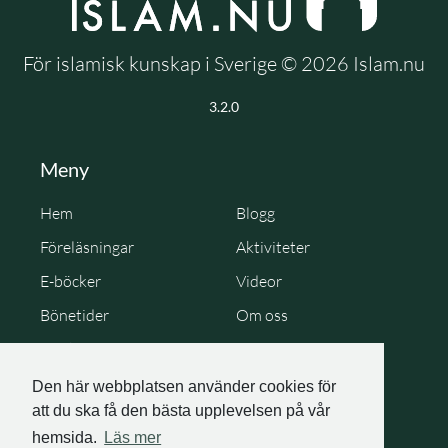
För islamisk kunskap i Sverige © 2026 Islam.nu
3.2.0
Meny
Hem
Blogg
Föreläsningar
Aktiviteter
E-böcker
Videor
Bönetider
Om oss
Cookie Policy
Personuppgiftspolicy
Den här webbplatsen använder cookies för
att du ska få den bästa upplevelsen på vår
hemsida.
Läs mer