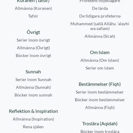
Koranen (Tafsir)
Profetens följeslagare
Allmänna (Koranen)
De lärda
Tafsir
De tidigare profeterna
Muhammed (sallâ Allâhu ´alayhi
wa sallam)
Övrigt
Allmänna (Sirah)
Serier inom övrigt
Allmänna (Övrigt)
Om Islam
Böcker inom övrigt
Allmänna (Om Islam)
Serier om islam
Sunnah
Serier inom Sunnah
Bestämmelser (Fiqh)
Allmänna (Sunnah)
Serier inom bestämmelser
Böcker inom sunnah
Böcker inom bestämmelser
Allmänna (Fiqh)
Reflektion & Inspiration
Allmänna (Inspiration)
Troslära (Aqidah)
Rena själen
Böcker inom troslära