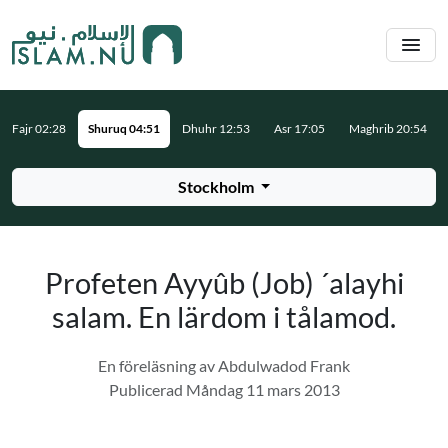
Hoppa till huvudinnehåll
Fajr 02:28
Shuruq 04:51
Dhuhr 12:53
Asr 17:05
Maghrib 20:54
Stockholm
Profeten Ayyûb (Job) ´alayhi
salam. En lärdom i tålamod.
En föreläsning av Abdulwadod Frank
Publicerad Måndag 11 mars 2013