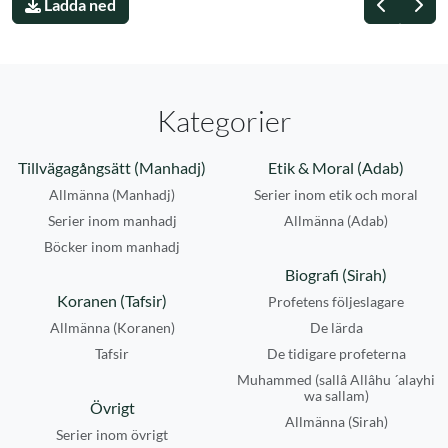
Föregåe
Näs
Ladda ned
Kategorier
Tillvägagångsätt (Manhadj)
Etik & Moral (Adab)
Allmänna (Manhadj)
Serier inom etik och moral
Serier inom manhadj
Allmänna (Adab)
Böcker inom manhadj
Biografi (Sirah)
Koranen (Tafsir)
Profetens följeslagare
Allmänna (Koranen)
De lärda
Tafsir
De tidigare profeterna
Muhammed (sallâ Allâhu ´alayhi
wa sallam)
Övrigt
Allmänna (Sirah)
Serier inom övrigt