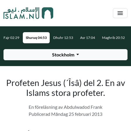
Hoppa till huvudinnehåll
Fajr 02:29
Shuruq 04:53
Dhuhr 12:53
Asr 17:04
Maghrib 20:52
Stockholm
Profeten Jesus (´Îsâ) del 2. En av
Islams stora profeter.
En föreläsning av Abdulwadod Frank
Publicerad Måndag 25 februari 2013