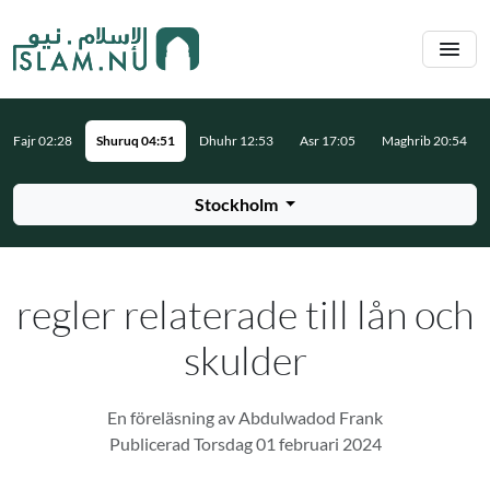
Hoppa till huvudinnehåll
Fajr 02:28
Shuruq 04:51
Dhuhr 12:53
Asr 17:05
Maghrib 20:54
Stockholm
regler relaterade till lån och
skulder
En föreläsning av Abdulwadod Frank
Publicerad Torsdag 01 februari 2024