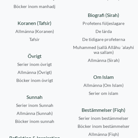
Böcker inom manhadj
Biografi (Sirah)
Koranen (Tafsir)
Profetens följeslagare
Allmänna (Koranen)
De lärda
Tafsir
De tidigare profeterna
Muhammed (sallâ Allâhu ´alayhi
wa sallam)
Övrigt
Allmänna (Sirah)
Serier inom övrigt
Allmänna (Övrigt)
Om Islam
Böcker inom övrigt
Allmänna (Om Islam)
Serier om islam
Sunnah
Serier inom Sunnah
Bestämmelser (Fiqh)
Allmänna (Sunnah)
Serier inom bestämmelser
Böcker inom sunnah
Böcker inom bestämmelser
Allmänna (Fiqh)
Reflektion & Inspiration