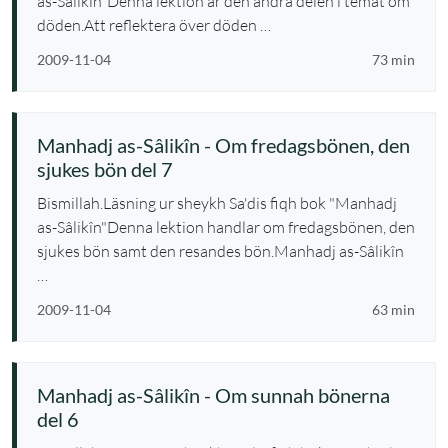
as-Sâlikîn"Denna lektion är den andra delen i temat om
döden.Att reflektera över döden …
2009-11-04
73 min
Manhadj as-Sâlikîn - Om fredagsbönen, den
sjukes bön del 7
Bismillah.Läsning ur sheykh Sa'dis fiqh bok "Manhadj
as-Sâlikîn"Denna lektion handlar om fredagsbönen, den
sjukes bön samt den resandes bön.Manhadj as-Sâlikîn
…
2009-11-04
63 min
Manhadj as-Sâlikîn - Om sunnah bönerna
del 6