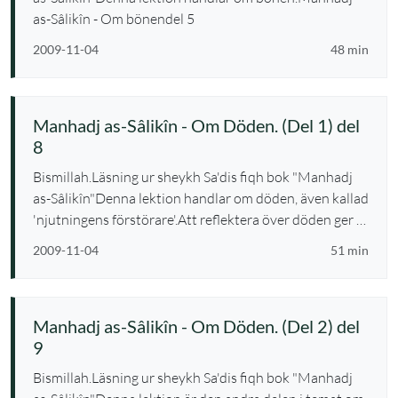
as-Sâlikîn - Om bönendel 5
2009-11-04
48 min
Manhadj as-Sâlikîn - Om Döden. (Del 1) del
8
Bismillah.Läsning ur sheykh Sa'dis fiqh bok "Manhadj
as-Sâlikîn"Denna lektion handlar om döden, även kallad
'njutningens förstörare'.Att reflektera över döden ger …
2009-11-04
51 min
Manhadj as-Sâlikîn - Om Döden. (Del 2) del
9
Bismillah.Läsning ur sheykh Sa'dis fiqh bok "Manhadj