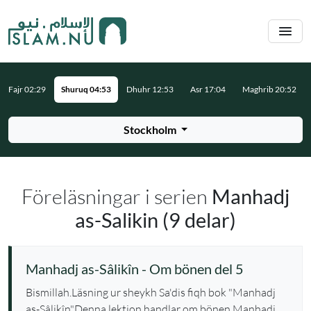
Hoppa till huvudinnehåll
Fajr 02:29
Shuruq 04:53
Dhuhr 12:53
Asr 17:04
Maghrib 20:52
Stockholm
Föreläsningar i serien
Manhadj
as-Salikin (9 delar)
Manhadj as-Sâlikîn - Om bönen del 5
Bismillah.Läsning ur sheykh Sa'dis fiqh bok "Manhadj
as-Sâlikîn"Denna lektion handlar om bönen.Manhadj