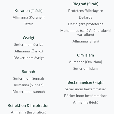
Biografi (Sirah)
Koranen (Tafsir)
Profetens följeslagare
Allmänna (Koranen)
De lärda
Tafsir
De tidigare profeterna
Muhammed (sallâ Allâhu ´alayhi
wa sallam)
Övrigt
Allmänna (Sirah)
Serier inom övrigt
Allmänna (Övrigt)
Om Islam
Böcker inom övrigt
Allmänna (Om Islam)
Serier om islam
Sunnah
Serier inom Sunnah
Bestämmelser (Fiqh)
Allmänna (Sunnah)
Serier inom bestämmelser
Böcker inom sunnah
Böcker inom bestämmelser
Allmänna (Fiqh)
Reflektion & Inspiration
Allmänna (Inspiration)