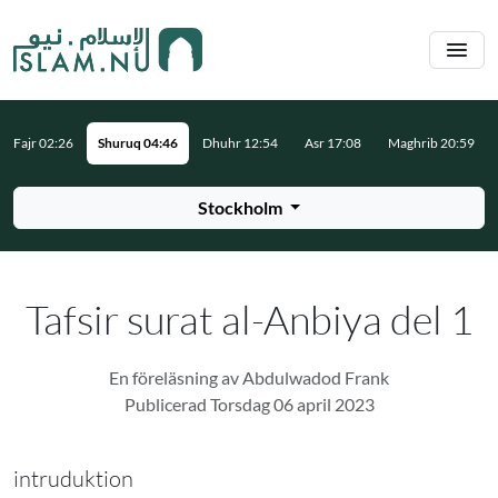
Hoppa till huvudinnehåll
Fajr 02:26
Shuruq 04:46
Dhuhr 12:54
Asr 17:08
Maghrib 20:59
Stockholm
Tafsir surat al-Anbiya del 1
En föreläsning av Abdulwadod Frank
Publicerad Torsdag 06 april 2023
intruduktion