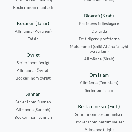
Böcker inom manhadj
Biografi (Sirah)
Koranen (Tafsir)
Profetens följeslagare
Allmänna (Koranen)
De lärda
Tafsir
De tidigare profeterna
Muhammed (sallâ Allâhu ´alayhi
wa sallam)
Övrigt
Allmänna (Sirah)
Serier inom övrigt
Allmänna (Övrigt)
Om Islam
Böcker inom övrigt
Allmänna (Om Islam)
Serier om islam
Sunnah
Serier inom Sunnah
Bestämmelser (Fiqh)
Allmänna (Sunnah)
Serier inom bestämmelser
Böcker inom sunnah
Böcker inom bestämmelser
Allmänna (Fiqh)