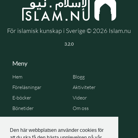
För islamisk kunskap i Sverige © 2026 Islam.nu
3.2.0
Meny
Hem
Blogg
Föreläsningar
Aktiviteter
E-böcker
Videor
Bönetider
Om oss
Cookie Policy
Personuppgiftspolicy
Den här webbplatsen använder cookies för
att du ska få den bästa upplevelsen på vår