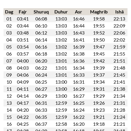
Dag
Fajr
Shuruq
Duhur
Asr
Maghrib
Ishâ
01
03:41
06:08
13:03
16:46
19:58
22:13
02
03:44
06:10
13:03
16:44
19:55
22:09
03
03:48
06:12
13:03
16:43
19:52
22:06
04
03:51
06:14
13:02
16:41
19:50
22:02
05
03:54
06:16
13:02
16:39
19:47
21:59
06
03:57
06:18
13:02
16:38
19:45
21:55
07
04:00
06:20
13:01
16:36
19:42
21:51
08
04:03
06:22
13:01
16:34
19:39
21:48
09
04:06
06:24
13:01
16:33
19:37
21:45
10
04:09
06:25
13:00
16:31
19:34
21:41
11
04:11
06:27
13:00
16:29
19:31
21:38
12
04:14
06:29
13:00
16:27
19:29
21:34
13
04:17
06:31
12:59
16:25
19:26
21:31
14
04:20
06:33
12:59
16:24
19:23
21:28
15
04:22
06:35
12:59
16:22
19:21
21:24
16
04:25
06:37
12:58
16:20
19:18
21:21
17
04:28
06:39
12:58
16:18
19:15
21:18