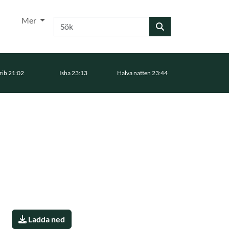
Mer
Sök
ib 21:02
Isha 23:13
Halva natten 23:44
Ladda ned