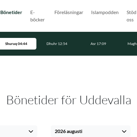
(Nuvarande)
Bönetider
E-
Föreläsningar
Islampodden
Stöd
böcker
oss
Shuruq 04:44
Dhuhr 12:54
Asr 17:09
Maghr
Bönetider för Uddevalla
2026 augusti