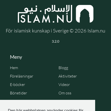
För islamisk kunskap i Sverige © 2026 Islam.nu
3.2.0
Meny
Hem
Blogg
Föreläsningar
Aktiviteter
E-böcker
Videor
Bönetider
Om oss
Cookie Policy
Personuppgiftspolicy
Den här webbplatsen använder cookies för