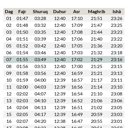
Dag
Fajr
Shuruq
Duhur
Asr
Maghrib
Ishâ
01
01:47
03:28
12:40
17:10
21:51
23:26
02
01:48
03:32
12:40
17:09
21:47
23:25
03
01:50
03:35
12:40
17:08
21:44
23:23
04
01:51
03:39
12:40
17:06
21:40
23:22
05
01:52
03:42
12:40
17:05
21:36
23:20
06
01:54
03:46
12:40
17:03
21:32
23:18
07
01:55
03:49
12:40
17:02
21:29
23:16
08
01:56
03:53
12:40
17:00
21:25
23:15
09
01:58
03:56
12:40
16:59
21:21
23:13
10
01:59
04:00
12:39
16:57
21:17
23:11
11
02:00
04:03
12:39
16:56
21:14
23:10
12
02:02
04:07
12:39
16:54
21:10
23:08
13
02:03
04:10
12:39
16:52
21:06
23:06
14
02:04
04:13
12:39
16:51
21:02
23:05
15
02:05
04:17
12:39
16:49
20:59
23:03
16
02:07
04:20
12:38
16:47
20:55
23:01
17
02:08
04:23
12:38
16:45
20:51
22:59