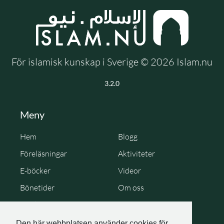
För islamisk kunskap i Sverige © 2026 Islam.nu
3.2.0
Meny
Hem
Blogg
Föreläsningar
Aktiviteter
E-böcker
Videor
Bönetider
Om oss
Cookie Policy
Personuppgiftspolicy
Den här webbplatsen använder cookies för