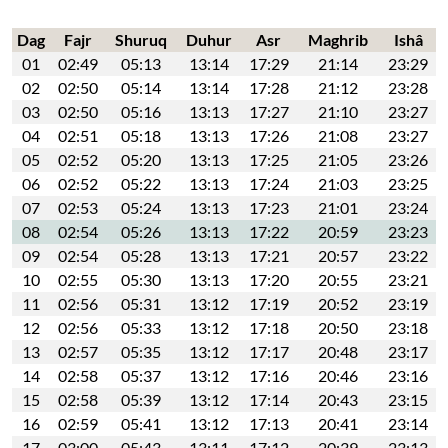
Dag
Fajr
Shuruq
Duhur
Asr
Maghrib
Ishâ
01
02:49
05:13
13:14
17:29
21:14
23:29
02
02:50
05:14
13:14
17:28
21:12
23:28
03
02:50
05:16
13:13
17:27
21:10
23:27
04
02:51
05:18
13:13
17:26
21:08
23:27
05
02:52
05:20
13:13
17:25
21:05
23:26
06
02:52
05:22
13:13
17:24
21:03
23:25
07
02:53
05:24
13:13
17:23
21:01
23:24
08
02:54
05:26
13:13
17:22
20:59
23:23
09
02:54
05:28
13:13
17:21
20:57
23:22
10
02:55
05:30
13:13
17:20
20:55
23:21
11
02:56
05:31
13:12
17:19
20:52
23:19
12
02:56
05:33
13:12
17:18
20:50
23:18
13
02:57
05:35
13:12
17:17
20:48
23:17
14
02:58
05:37
13:12
17:16
20:46
23:16
15
02:58
05:39
13:12
17:14
20:43
23:15
16
02:59
05:41
13:12
17:13
20:41
23:14
17
03:00
05:43
13:11
17:12
20:39
23:13