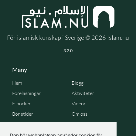
För islamisk kunskap i Sverige © 2026 Islam.nu
3.2.0
Meny
Hem
Blogg
Föreläsningar
Aktiviteter
E-böcker
Videor
Bönetider
Om oss
Cookie Policy
Personuppgiftspolicy
Den här webbplatsen använder cookies för