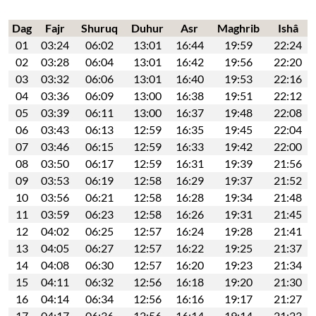
Dag
Fajr
Shuruq
Duhur
Asr
Maghrib
Ishâ
01
03:24
06:02
13:01
16:44
19:59
22:24
02
03:28
06:04
13:01
16:42
19:56
22:20
03
03:32
06:06
13:01
16:40
19:53
22:16
04
03:36
06:09
13:00
16:38
19:51
22:12
05
03:39
06:11
13:00
16:37
19:48
22:08
06
03:43
06:13
12:59
16:35
19:45
22:04
07
03:46
06:15
12:59
16:33
19:42
22:00
08
03:50
06:17
12:59
16:31
19:39
21:56
09
03:53
06:19
12:58
16:29
19:37
21:52
10
03:56
06:21
12:58
16:28
19:34
21:48
11
03:59
06:23
12:58
16:26
19:31
21:45
12
04:02
06:25
12:57
16:24
19:28
21:41
13
04:05
06:27
12:57
16:22
19:25
21:37
14
04:08
06:30
12:57
16:20
19:23
21:34
15
04:11
06:32
12:56
16:18
19:20
21:30
16
04:14
06:34
12:56
16:16
19:17
21:27
17
04:17
06:36
12:56
16:14
19:14
21:23