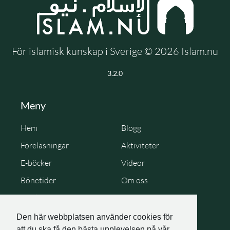
För islamisk kunskap i Sverige © 2026 Islam.nu
3.2.0
Meny
Hem
Blogg
Föreläsningar
Aktiviteter
E-böcker
Videor
Bönetider
Om oss
Cookie Policy
Personuppgiftspolicy
Den här webbplatsen använder cookies för
att du ska få den bästa upplevelsen på vår