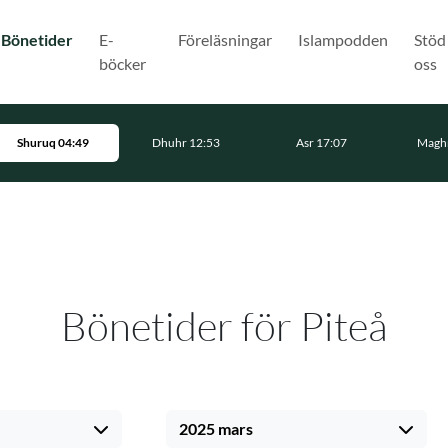
(Nuvarande)
Bönetider
E-
Föreläsningar
Islampodden
Stöd
böcker
oss
Shuruq 04:49
Dhuhr 12:53
Asr 17:07
Maghr
Bönetider för Piteå
2025 mars