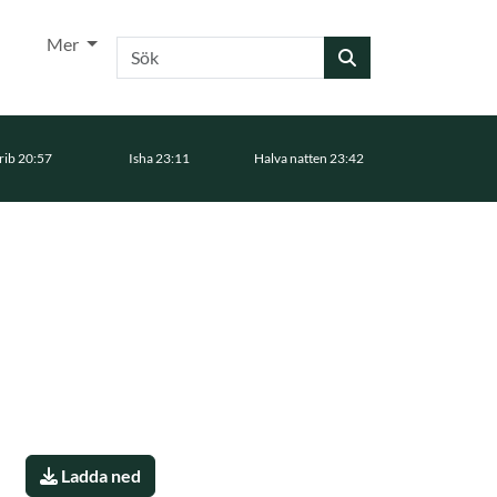
Mer
Sök
ib 20:57
Isha 23:11
Halva natten 23:42
Ladda ned