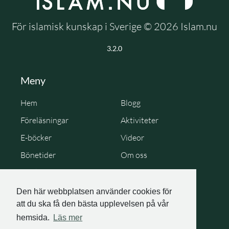
För islamisk kunskap i Sverige © 2026 Islam.nu
3.2.0
Meny
Hem
Blogg
Föreläsningar
Aktiviteter
E-böcker
Videor
Bönetider
Om oss
Cookie Policy
Personuppgiftspolicy
Den här webbplatsen använder cookies för
att du ska få den bästa upplevelsen på vår
hemsida.
Läs mer