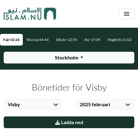
Hoppa till huvudinnehåll
Fajr 02:26
Shuruq 04:44
Dhuhr 12:54
Asr 17:09
Maghrib 21:02
Stockholm
Bönetider för Visby
Visby
2025 februari
Ladda ned