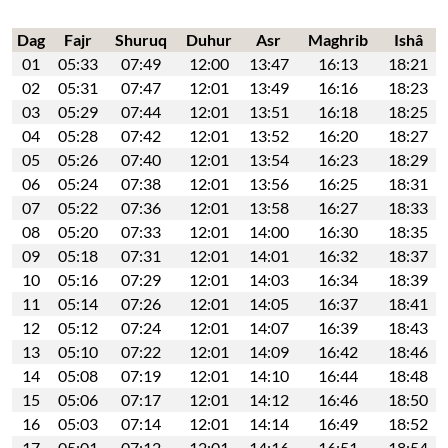
Dag
Fajr
Shuruq
Duhur
Asr
Maghrib
Ishâ
01
05:33
07:49
12:00
13:47
16:13
18:21
02
05:31
07:47
12:01
13:49
16:16
18:23
03
05:29
07:44
12:01
13:51
16:18
18:25
04
05:28
07:42
12:01
13:52
16:20
18:27
05
05:26
07:40
12:01
13:54
16:23
18:29
06
05:24
07:38
12:01
13:56
16:25
18:31
07
05:22
07:36
12:01
13:58
16:27
18:33
08
05:20
07:33
12:01
14:00
16:30
18:35
09
05:18
07:31
12:01
14:01
16:32
18:37
10
05:16
07:29
12:01
14:03
16:34
18:39
11
05:14
07:26
12:01
14:05
16:37
18:41
12
05:12
07:24
12:01
14:07
16:39
18:43
13
05:10
07:22
12:01
14:09
16:42
18:46
14
05:08
07:19
12:01
14:10
16:44
18:48
15
05:06
07:17
12:01
14:12
16:46
18:50
16
05:03
07:14
12:01
14:14
16:49
18:52
17
05:01
07:12
12:01
14:16
16:51
18:54