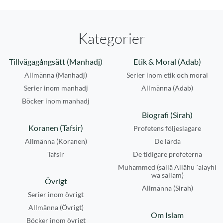
Kategorier
Tillvägagångsätt (Manhadj)
Etik & Moral (Adab)
Allmänna (Manhadj)
Serier inom etik och moral
Serier inom manhadj
Allmänna (Adab)
Böcker inom manhadj
Biografi (Sirah)
Koranen (Tafsir)
Profetens följeslagare
Allmänna (Koranen)
De lärda
Tafsir
De tidigare profeterna
Muhammed (sallâ Allâhu ´alayhi
wa sallam)
Övrigt
Allmänna (Sirah)
Serier inom övrigt
Allmänna (Övrigt)
Om Islam
Böcker inom övrigt