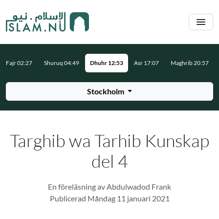
Hoppa till huvudinnehåll
Fajr 02:27
Shuruq 04:49
Dhuhr 12:53
Asr 17:07
Maghrib 20:57
Stockholm
Targhib wa Tarhib Kunskap
del 4
En föreläsning av Abdulwadod Frank
Publicerad Måndag 11 januari 2021