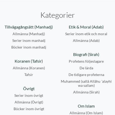
Kategorier
Tillvägagångsätt (Manhadj)
Etik & Moral (Adab)
Allmänna (Manhadj)
Serier inom etik och moral
Serier inom manhadj
Allmänna (Adab)
Böcker inom manhadj
Biografi (Sirah)
Koranen (Tafsir)
Profetens följeslagare
Allmänna (Koranen)
De lärda
Tafsir
De tidigare profeterna
Muhammed (sallâ Allâhu ´alayhi
wa sallam)
Övrigt
Allmänna (Sirah)
Serier inom övrigt
Allmänna (Övrigt)
Om Islam
Böcker inom övrigt
Allmänna (Om Islam)