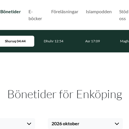
(Nuvarande)
Bönetider
E-
Föreläsningar
Islampodden
Stöd
böcker
oss
Shuruq 04:44
Dhuhr 12:54
Asr 17:09
Maghr
Bönetider för Enköping
2026 oktober