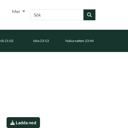
Mer
Sök
ib 21:02
Isha 23:13
Halva natten 23:44
Ladda ned