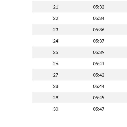
21
05:32
22
05:34
23
05:36
24
05:37
25
05:39
26
05:41
27
05:42
28
05:44
29
05:45
30
05:47