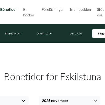
(Nuvarande)
Bönetider
E-
Föreläsningar
Islampodden
Stöd
böcker
oss
Shuruq 04:44
Dhuhr 12:54
Asr 17:09
Magh
Bönetider för Eskilstuna
2025 november