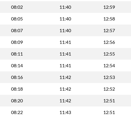
08:02
11:40
12:59
08:05
11:40
12:58
08:07
11:40
12:57
08:09
11:41
12:56
08:11
11:41
12:55
08:14
11:41
12:54
08:16
11:42
12:53
08:18
11:42
12:52
08:20
11:42
12:51
08:22
11:43
12:51