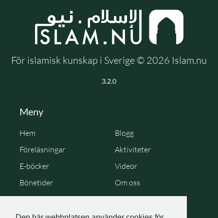
För islamisk kunskap i Sverige © 2026 Islam.nu
3.2.0
Meny
Hem
Blogg
Föreläsningar
Aktiviteter
E-böcker
Videor
Bönetider
Om oss
Cookie Policy
Personuppgiftspolicy
Den här webbplatsen använder cookies för