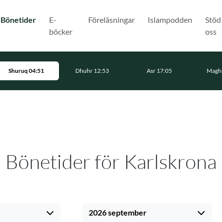
(Nuvarande)
Bönetider
E-
Föreläsningar
Islampodden
Stöd
böcker
oss
Shuruq 04:51
Dhuhr 12:53
Asr 17:05
Maghr
Bönetider för Karlskrona
2026 september