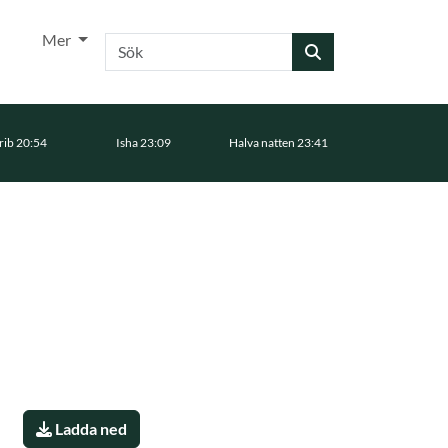
Mer
Sök
ib 20:54
Isha 23:09
Halva natten 23:41
Ladda ned