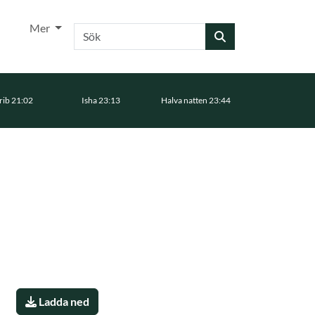
Mer
Sök
ib 21:02
Isha 23:13
Halva natten 23:44
Ladda ned