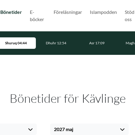
(Nuvarande)
Bönetider
E-
Föreläsningar
Islampodden
Stöd
böcker
oss
Shuruq 04:44
Dhuhr 12:54
Asr 17:09
Maghr
Bönetider för Kävlinge
2027 maj