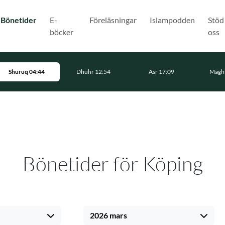
(Nuvarande)
Bönetider
E-
Föreläsningar
Islampodden
Stöd
böcker
oss
Shuruq 04:44
Dhuhr 12:54
Asr 17:09
Maghr
Bönetider för Köping
2026 mars