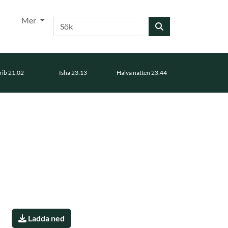
Mer
Sök
ib 21:02
Isha 23:13
Halva natten 23:44
Ladda ned