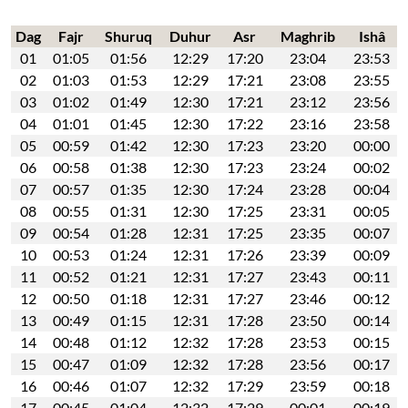
Dag
Fajr
Shuruq
Duhur
Asr
Maghrib
Ishâ
01
01:05
01:56
12:29
17:20
23:04
23:53
02
01:03
01:53
12:29
17:21
23:08
23:55
03
01:02
01:49
12:30
17:21
23:12
23:56
04
01:01
01:45
12:30
17:22
23:16
23:58
05
00:59
01:42
12:30
17:23
23:20
00:00
06
00:58
01:38
12:30
17:23
23:24
00:02
07
00:57
01:35
12:30
17:24
23:28
00:04
08
00:55
01:31
12:30
17:25
23:31
00:05
09
00:54
01:28
12:31
17:25
23:35
00:07
10
00:53
01:24
12:31
17:26
23:39
00:09
11
00:52
01:21
12:31
17:27
23:43
00:11
12
00:50
01:18
12:31
17:27
23:46
00:12
13
00:49
01:15
12:31
17:28
23:50
00:14
14
00:48
01:12
12:32
17:28
23:53
00:15
15
00:47
01:09
12:32
17:28
23:56
00:17
16
00:46
01:07
12:32
17:29
23:59
00:18
17
00:45
01:04
12:32
17:29
00:01
00:19