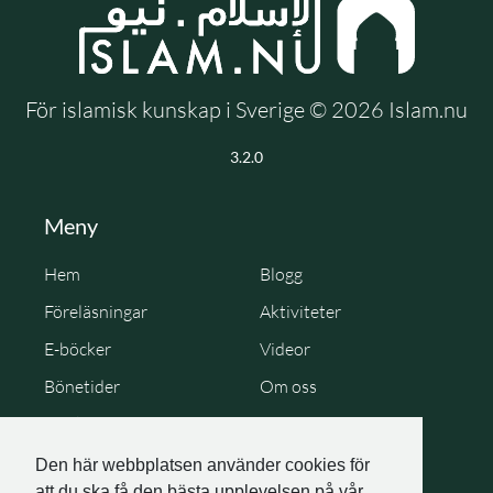
För islamisk kunskap i Sverige © 2026 Islam.nu
3.2.0
Meny
Hem
Blogg
Föreläsningar
Aktiviteter
E-böcker
Videor
Bönetider
Om oss
Cookie Policy
Personuppgiftspolicy
Den här webbplatsen använder cookies för
att du ska få den bästa upplevelsen på vår