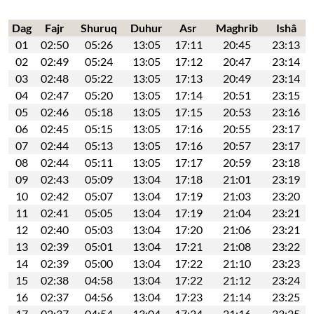
Dag
Fajr
Shuruq
Duhur
Asr
Maghrib
Ishâ
01
02:50
05:26
13:05
17:11
20:45
23:13
02
02:49
05:24
13:05
17:12
20:47
23:14
03
02:48
05:22
13:05
17:13
20:49
23:14
04
02:47
05:20
13:05
17:14
20:51
23:15
05
02:46
05:18
13:05
17:15
20:53
23:16
06
02:45
05:15
13:05
17:16
20:55
23:17
07
02:44
05:13
13:05
17:16
20:57
23:17
08
02:44
05:11
13:05
17:17
20:59
23:18
09
02:43
05:09
13:04
17:18
21:01
23:19
10
02:42
05:07
13:04
17:19
21:03
23:20
11
02:41
05:05
13:04
17:19
21:04
23:21
12
02:40
05:03
13:04
17:20
21:06
23:21
13
02:39
05:01
13:04
17:21
21:08
23:22
14
02:39
05:00
13:04
17:22
21:10
23:23
15
02:38
04:58
13:04
17:22
21:12
23:24
16
02:37
04:56
13:04
17:23
21:14
23:25
17
02:37
04:54
13:04
17:24
21:16
23:25