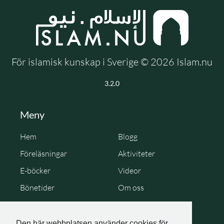
För islamisk kunskap i Sverige © 2026 Islam.nu
3.2.0
Meny
Hem
Blogg
Föreläsningar
Aktiviteter
E-böcker
Videor
Bönetider
Om oss
Cookie Policy
Personuppgiftspolicy
Den här webbplatsen använder cookies för