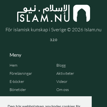
För islamisk kunskap i Sverige © 2026 Islam.nu
3.2.0
Meny
Hem
Blogg
Föreläsningar
Aktiviteter
E-böcker
Videor
Bönetider
Om oss
Cookie Policy
Personuppgiftspolicy
Den här webbplatsen använder cookies för