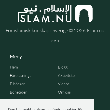
För islamisk kunskap i Sverige © 2026 Islam.nu
3.2.0
Meny
Hem
Blogg
Föreläsningar
Aktiviteter
E-böcker
Videor
Bönetider
Om oss
Cookie Policy
Personuppgiftspolicy
Den här webbplatsen använder cookies för