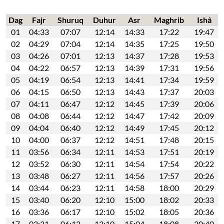
Dag
Fajr
Shuruq
Duhur
Asr
Maghrib
Ishâ
01
04:33
07:07
12:14
14:33
17:22
19:47
02
04:29
07:04
12:14
14:35
17:25
19:50
03
04:26
07:01
12:13
14:37
17:28
19:53
04
04:22
06:57
12:13
14:39
17:31
19:56
05
04:19
06:54
12:13
14:41
17:34
19:59
06
04:15
06:50
12:13
14:43
17:37
20:03
07
04:11
06:47
12:12
14:45
17:39
20:06
08
04:08
06:44
12:12
14:47
17:42
20:09
09
04:04
06:40
12:12
14:49
17:45
20:12
10
04:00
06:37
12:12
14:51
17:48
20:15
11
03:56
06:34
12:11
14:53
17:51
20:19
12
03:52
06:30
12:11
14:54
17:54
20:22
13
03:48
06:27
12:11
14:56
17:57
20:26
14
03:44
06:23
12:11
14:58
18:00
20:29
15
03:40
06:20
12:10
15:00
18:02
20:33
16
03:36
06:17
12:10
15:02
18:05
20:36
17
03:31
06:13
12:10
15:04
18:08
20:40