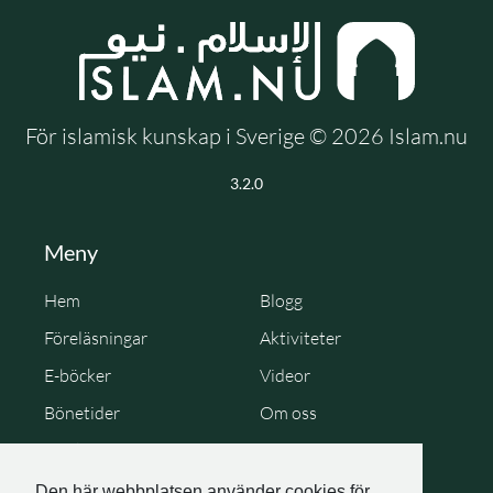
För islamisk kunskap i Sverige © 2026 Islam.nu
3.2.0
Meny
Hem
Blogg
Föreläsningar
Aktiviteter
E-böcker
Videor
Bönetider
Om oss
Cookie Policy
Personuppgiftspolicy
Den här webbplatsen använder cookies för