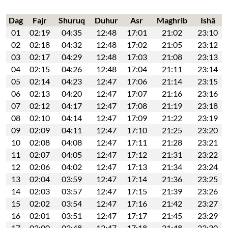
Dag
Fajr
Shuruq
Duhur
Asr
Maghrib
Ishâ
01
02:19
04:35
12:48
17:01
21:02
23:10
02
02:18
04:32
12:48
17:02
21:05
23:12
03
02:17
04:29
12:48
17:03
21:08
23:13
04
02:15
04:26
12:48
17:04
21:11
23:14
05
02:14
04:23
12:47
17:06
21:14
23:15
06
02:13
04:20
12:47
17:07
21:16
23:16
07
02:12
04:17
12:47
17:08
21:19
23:18
08
02:10
04:14
12:47
17:09
21:22
23:19
09
02:09
04:11
12:47
17:10
21:25
23:20
10
02:08
04:08
12:47
17:11
21:28
23:21
11
02:07
04:05
12:47
17:12
21:31
23:22
12
02:06
04:02
12:47
17:13
21:34
23:24
13
02:04
03:59
12:47
17:14
21:36
23:25
14
02:03
03:57
12:47
17:15
21:39
23:26
15
02:02
03:54
12:47
17:16
21:42
23:27
16
02:01
03:51
12:47
17:17
21:45
23:29
17
02:00
03:48
12:47
17:18
21:48
23:30