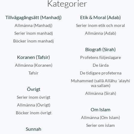
Kategorier
Tillvägagångsätt (Manhadj)
Etik & Moral (Adab)
Allmänna (Manhadj)
Serier inom etik och moral
Serier inom manhadj
Allmänna (Adab)
Böcker inom manhadj
Biografi (Sirah)
Koranen (Tafsir)
Profetens följeslagare
Allmänna (Koranen)
De lärda
Tafsir
De tidigare profeterna
Muhammed (sallâ Allâhu ´alayhi
wa sallam)
Övrigt
Allmänna (Sirah)
Serier inom övrigt
Allmänna (Övrigt)
Om Islam
Böcker inom övrigt
Allmänna (Om Islam)
Serier om islam
Sunnah