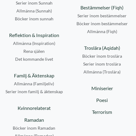
Serier inom Sunnah
Bestämmelser (Fiqh)
Allmänna (Sunnah)
Serier inom bestämmelser
Böcker inom sunnah
Böcker inom bestämmelser
Allmänna (Fiqh)
Reflektion & Inspiration
Allmänna (Inspiration)
Troslära (Aqidah)
Rena själen
Böcker inom troslära
Det kommande livet
Serier inom troslära
Allmänna (Troslära)
Familj & Äktenskap
Allmänna (Familjeliv)
Miniserier
Serier inom familj & äktenskap
Poesi
Kvinnorelaterat
Terrorism
Ramadan
Böcker inom Ramadan
Allmänna (Ramadan)