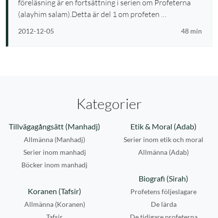
föreläsning är en fortsättning i serien om Profeterna
(alayhim salam).Detta är del 1 om profeten …
2012-12-05
48 min
Kategorier
Tillvägagångsätt (Manhadj)
Etik & Moral (Adab)
Allmänna (Manhadj)
Serier inom etik och moral
Serier inom manhadj
Allmänna (Adab)
Böcker inom manhadj
Biografi (Sirah)
Koranen (Tafsir)
Profetens följeslagare
Allmänna (Koranen)
De lärda
Tafsir
De tidigare profeterna