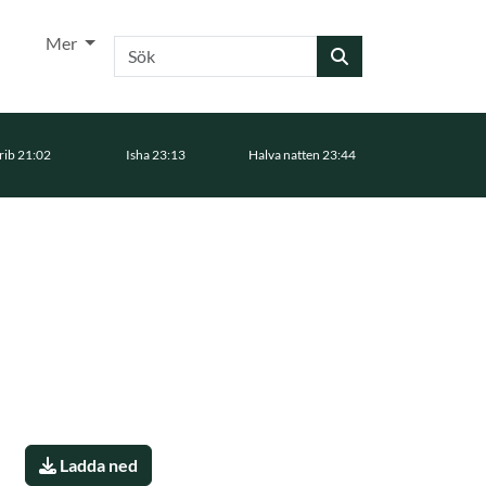
Mer
Sök
ib 21:02
Isha 23:13
Halva natten 23:44
Ladda ned