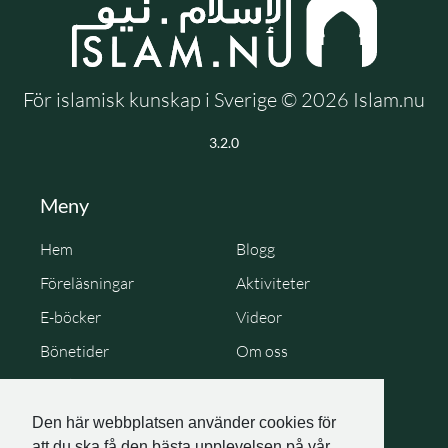
För islamisk kunskap i Sverige © 2026 Islam.nu
3.2.0
Meny
Hem
Blogg
Föreläsningar
Aktiviteter
E-böcker
Videor
Bönetider
Om oss
Cookie Policy
Personuppgiftspolicy
Den här webbplatsen använder cookies för
att du ska få den bästa upplevelsen på vår