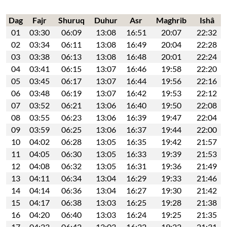
Dag
Fajr
Shuruq
Duhur
Asr
Maghrib
Ishâ
01
03:30
06:09
13:08
16:51
20:07
22:32
02
03:34
06:11
13:08
16:49
20:04
22:28
03
03:38
06:13
13:08
16:48
20:01
22:24
04
03:41
06:15
13:07
16:46
19:58
22:20
05
03:45
06:17
13:07
16:44
19:56
22:16
06
03:48
06:19
13:07
16:42
19:53
22:12
07
03:52
06:21
13:06
16:40
19:50
22:08
08
03:55
06:23
13:06
16:39
19:47
22:04
09
03:59
06:25
13:06
16:37
19:44
22:00
10
04:02
06:28
13:05
16:35
19:42
21:57
11
04:05
06:30
13:05
16:33
19:39
21:53
12
04:08
06:32
13:05
16:31
19:36
21:49
13
04:11
06:34
13:04
16:29
19:33
21:46
14
04:14
06:36
13:04
16:27
19:30
21:42
15
04:17
06:38
13:03
16:25
19:28
21:38
16
04:20
06:40
13:03
16:24
19:25
21:35
17
04:23
06:42
13:03
16:22
19:22
21:31