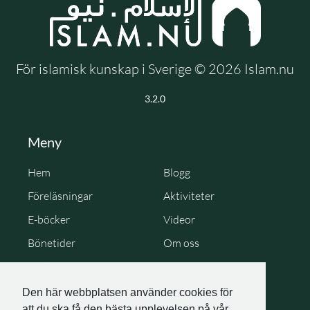
För islamisk kunskap i Sverige © 2026 Islam.nu
3.2.0
Meny
Hem
Blogg
Föreläsningar
Aktiviteter
E-böcker
Videor
Bönetider
Om oss
Cookie Policy
Personuppgiftspolicy
Den här webbplatsen använder cookies för
att du ska få den bästa upplevelsen på vår