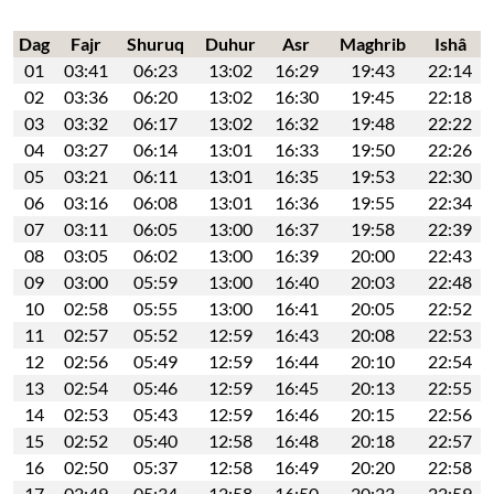
Dag
Fajr
Shuruq
Duhur
Asr
Maghrib
Ishâ
01
03:41
06:23
13:02
16:29
19:43
22:14
02
03:36
06:20
13:02
16:30
19:45
22:18
03
03:32
06:17
13:02
16:32
19:48
22:22
04
03:27
06:14
13:01
16:33
19:50
22:26
05
03:21
06:11
13:01
16:35
19:53
22:30
06
03:16
06:08
13:01
16:36
19:55
22:34
07
03:11
06:05
13:00
16:37
19:58
22:39
08
03:05
06:02
13:00
16:39
20:00
22:43
09
03:00
05:59
13:00
16:40
20:03
22:48
10
02:58
05:55
13:00
16:41
20:05
22:52
11
02:57
05:52
12:59
16:43
20:08
22:53
12
02:56
05:49
12:59
16:44
20:10
22:54
13
02:54
05:46
12:59
16:45
20:13
22:55
14
02:53
05:43
12:59
16:46
20:15
22:56
15
02:52
05:40
12:58
16:48
20:18
22:57
16
02:50
05:37
12:58
16:49
20:20
22:58
17
02:49
05:34
12:58
16:50
20:23
22:59