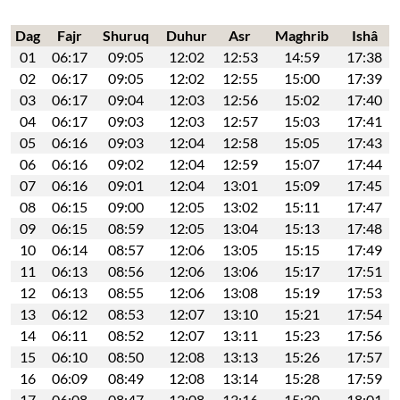
Dag
Fajr
Shuruq
Duhur
Asr
Maghrib
Ishâ
01
06:17
09:05
12:02
12:53
14:59
17:38
02
06:17
09:05
12:02
12:55
15:00
17:39
03
06:17
09:04
12:03
12:56
15:02
17:40
04
06:17
09:03
12:03
12:57
15:03
17:41
05
06:16
09:03
12:04
12:58
15:05
17:43
06
06:16
09:02
12:04
12:59
15:07
17:44
07
06:16
09:01
12:04
13:01
15:09
17:45
08
06:15
09:00
12:05
13:02
15:11
17:47
09
06:15
08:59
12:05
13:04
15:13
17:48
10
06:14
08:57
12:06
13:05
15:15
17:49
11
06:13
08:56
12:06
13:06
15:17
17:51
12
06:13
08:55
12:06
13:08
15:19
17:53
13
06:12
08:53
12:07
13:10
15:21
17:54
14
06:11
08:52
12:07
13:11
15:23
17:56
15
06:10
08:50
12:08
13:13
15:26
17:57
16
06:09
08:49
12:08
13:14
15:28
17:59
17
06:08
08:47
12:08
13:16
15:30
18:01