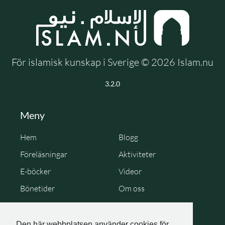
För islamisk kunskap i Sverige © 2026 Islam.nu
3.2.0
Meny
Hem
Blogg
Föreläsningar
Aktiviteter
E-böcker
Videor
Bönetider
Om oss
Cookie Policy
Personuppgiftspolicy
Den här webbplatsen använder cookies för