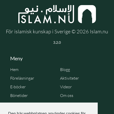
För islamisk kunskap i Sverige © 2026 Islam.nu
3.2.0
Meny
Hem
Blogg
Föreläsningar
Aktiviteter
E-böcker
Videor
Bönetider
Om oss
Cookie Policy
Personuppgiftspolicy
Den här webbplatsen använder cookies för