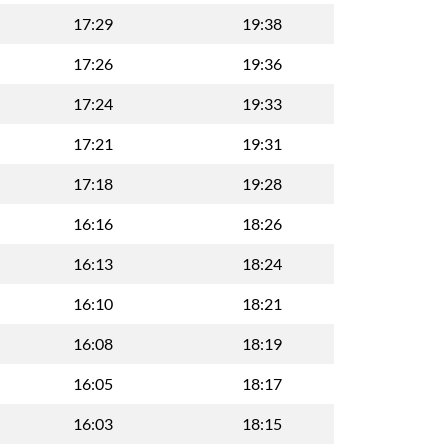
17:29
19:38
17:26
19:36
17:24
19:33
17:21
19:31
17:18
19:28
16:16
18:26
16:13
18:24
16:10
18:21
16:08
18:19
16:05
18:17
16:03
18:15