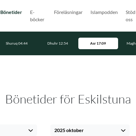
(Nuvarande)
Bönetider
E-
Föreläsningar
Islampodden
Stöd
böcker
oss
Shuruq 04:44
Dhuhr 12:54
Asr 17:09
Maghr
Bönetider för Eskilstuna
2025 oktober