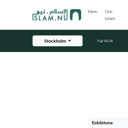
Hoppa till huvudinnehåll
Hem
Om
islam
Stockholm
Fajr 02:26
Eskilstuna