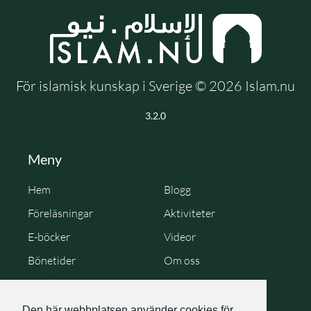
För islamisk kunskap i Sverige © 2026 Islam.nu
3.2.0
Meny
Hem
Blogg
Föreläsningar
Aktiviteter
E-böcker
Videor
Bönetider
Om oss
Cookie Policy
Personuppgiftspolicy
Den här webbplatsen använder cookies för