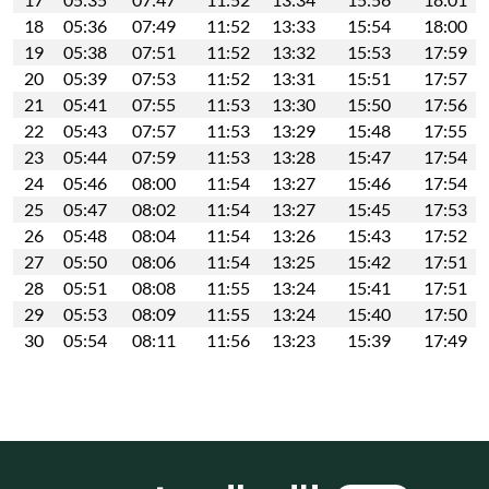
18
05:36
07:49
11:52
13:33
15:54
18:00
19
05:38
07:51
11:52
13:32
15:53
17:59
20
05:39
07:53
11:52
13:31
15:51
17:57
21
05:41
07:55
11:53
13:30
15:50
17:56
22
05:43
07:57
11:53
13:29
15:48
17:55
23
05:44
07:59
11:53
13:28
15:47
17:54
24
05:46
08:00
11:54
13:27
15:46
17:54
25
05:47
08:02
11:54
13:27
15:45
17:53
26
05:48
08:04
11:54
13:26
15:43
17:52
27
05:50
08:06
11:54
13:25
15:42
17:51
28
05:51
08:08
11:55
13:24
15:41
17:51
29
05:53
08:09
11:55
13:24
15:40
17:50
30
05:54
08:11
11:56
13:23
15:39
17:49