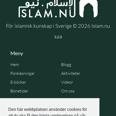
För islamisk kunskap i Sverige © 2026 Islam.nu
3.2.0
Meny
Hem
Blogg
Föreläsningar
Aktiviteter
E-böcker
Videor
Bönetider
Om oss
Cookie Policy
Personuppgiftspolicy
Den här webbplatsen använder cookies för
att du ska få den bästa upplevelsen på vår