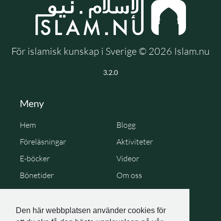
För islamisk kunskap i Sverige © 2026 Islam.nu
3.2.0
Meny
Hem
Blogg
Föreläsningar
Aktiviteter
E-böcker
Videor
Bönetider
Om oss
Cookie Policy
Personuppgiftspolicy
Den här webbplatsen använder cookies för