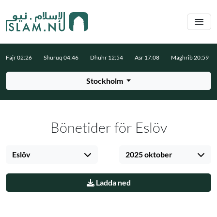
Hoppa till huvudinnehåll
Fajr 02:26
Shuruq 04:46
Dhuhr 12:54
Asr 17:08
Maghrib 20:59
Stockholm
Bönetider för Eslöv
Eslöv
2025 oktober
Ladda ned