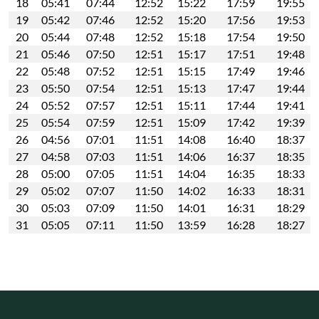
18
05:41
07:44
12:52
15:22
17:59
19:55
19
05:42
07:46
12:52
15:20
17:56
19:53
20
05:44
07:48
12:52
15:18
17:54
19:50
21
05:46
07:50
12:51
15:17
17:51
19:48
22
05:48
07:52
12:51
15:15
17:49
19:46
23
05:50
07:54
12:51
15:13
17:47
19:44
24
05:52
07:57
12:51
15:11
17:44
19:41
25
05:54
07:59
12:51
15:09
17:42
19:39
26
04:56
07:01
11:51
14:08
16:40
18:37
27
04:58
07:03
11:51
14:06
16:37
18:35
28
05:00
07:05
11:51
14:04
16:35
18:33
29
05:02
07:07
11:50
14:02
16:33
18:31
30
05:03
07:09
11:50
14:01
16:31
18:29
31
05:05
07:11
11:50
13:59
16:28
18:27