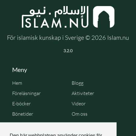
För islamisk kunskap i Sverige © 2026 Islam.nu
3.2.0
Meny
Hem
Blogg
Föreläsningar
Aktiviteter
E-böcker
Videor
Bönetider
Om oss
Cookie Policy
Personuppgiftspolicy
Den här webbplatsen använder cookies för